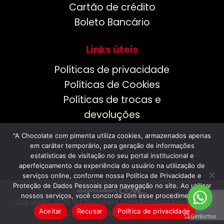
Cartão de crédito
Boleto Bancário
Links úteis
Políticas de privacidade
Políticas de Cookies
Políticas de trocas e
devoluções
"A Chocolate com pimenta utiliza cookies, armazenados apenas
em caráter temporário, para geração de informações
estatísticas de visitação no seu portal institucional e
aperfeiçoamento da experiência do usuário na utilização de
serviços online, conforme nossa Política de Privacidade e
Proteção de Dados Pessoais para navegação no site. Ao utilizar
nossos serviços, você concorda com esse procedimento."
Copyright 2026 © Chocolate com Pimenta Sex Shop •
Aceitar
Recusar
Política de privacidade
CNPJ 10.567.203/0001-18 • Cascavel/PR