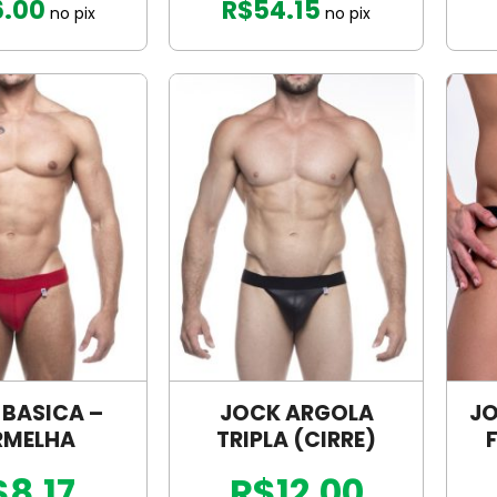
6.00
R$
54.15
no pix
no pix
 BASICA –
JOCK ARGOLA
JO
RMELHA
TRIPLA (CIRRE)
$8.17
R$12.00