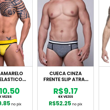
 AMARELO
CUECA CINZA
ELASTICO
FRENTE SLIP ATRAS
NA CINTURA
JOCK – SD122
10.50
R$9.17
 SD110
X VEZES
6X VEZES
9.85
R$
52.25
no pix
no pix