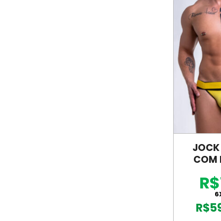
JOCK
COM 
DUPLO 
R$
–
6
R$
5