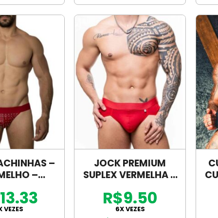
ACHINHAS –
JOCK PREMIUM
C
MELHO –
SUPLEX VERMELHA –
CU
D007V
SD022V
13.33
R$9.50
X VEZES
6X VEZES