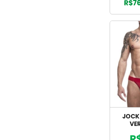
R$
7
JOCK
VE
R