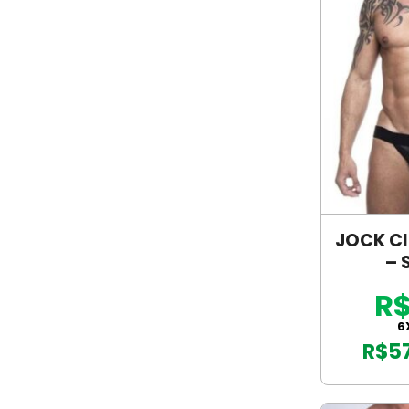
JOCK CI
– 
R$
6
R$
5