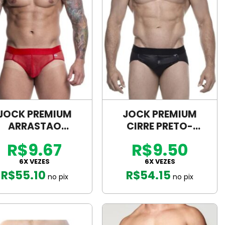
JOCK PREMIUM
JOCK PREMIUM
ARRASTAO
CIRRE PRETO-
VERMELHA –
SD023P
R$9.67
R$9.50
SD004V
6X VEZES
6X VEZES
R$
55.10
R$
54.15
no pix
no pix