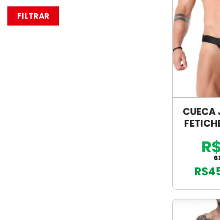
FILTRAR
CUECA 
FETICH
SEU-
R$
6
R$
4