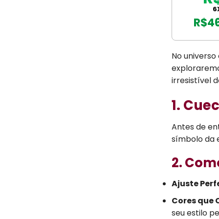
6
R$
4
No universo
exploraremo
irresistível 
1. Cue
Antes de en
símbolo da 
2. Como
Ajuste Perf
Cores que
seu estilo pe