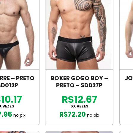
RRE – PRETO
BOXER GOGO BOY –
JO
SD012P
PRETO – SD027P
10.17
R$12.67
X VEZES
6X VEZES
7.95
R$
72.20
no pix
no pix