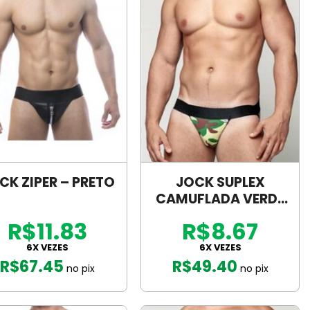
CK ZIPER – PRETO
JOCK SUPLEX
CAMUFLADA VERDE
– SD133
R$11.83
R$8.67
6X VEZES
6X VEZES
R$
67.45
R$
49.40
no pix
no pix