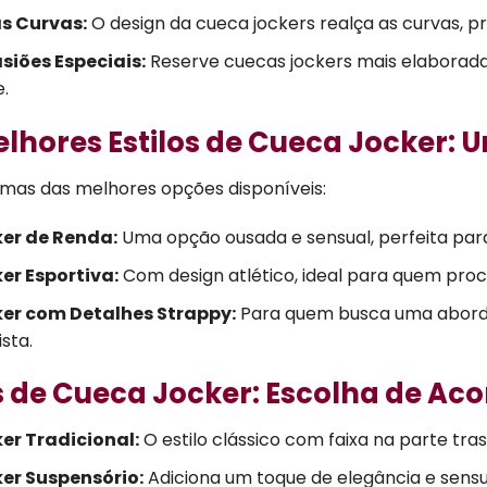
s Curvas:
O design da cueca jockers realça as curvas, p
siões Especiais:
Reserve cuecas jockers mais elaborada
.
elhores Estilos de Cueca Jocker: 
umas das melhores opções disponíveis:
er de Renda:
Uma opção ousada e sensual, perfeita par
er Esportiva:
Com design atlético, ideal para quem procu
er com Detalhes Strappy:
Para quem busca uma aborda
ista.
s de Cueca Jocker: Escolha de Ac
er Tradicional:
O estilo clássico com faixa na parte tra
er Suspensório:
Adiciona um toque de elegância e sensu