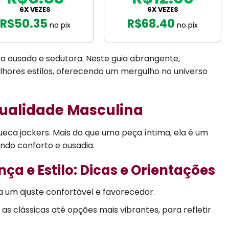
6X VEZES
6X VEZES
R$
50.35
R$
68.40
no pix
no pix
a ousada e sedutora. Neste guia abrangente,
hores estilos, oferecendo um mergulho no universo
sualidade Masculina
ca jockers. Mais do que uma peça íntima, ela é um
ndo conforto e ousadia.
a e Estilo: Dicas e Orientações
 um ajuste confortável e favorecedor.
s clássicas até opções mais vibrantes, para refletir