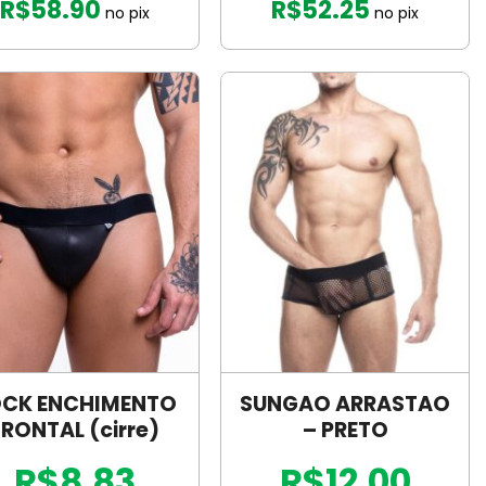
R$
58.90
R$
52.25
no pix
no pix
CK ENCHIMENTO
SUNGAO ARRASTAO
FRONTAL (cirre)
– PRETO
R$8.83
R$12.00