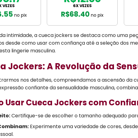
X VEZES
6X VEZES
6.55
R$
68.40
no pix
no pix
 da intimidade, a cueca jockers se destaca como uma peç
s desde como usar com confiança até a seleção dos mel
desta lingerie masculina.
ca Jockers: A Revolução da Sen
trarmos nos detalhes, compreendamos a ascensão da cue
expressão confiante da sensualidade masculina, combina
 Usar Cueca Jockers com Confianç
eito:
Certifique-se de escolher o tamanho adequado para
 Combinam:
Experimente uma variedade de cores, desde a
ssoal.