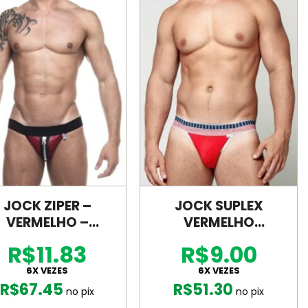
JOCK ZIPER –
JOCK SUPLEX
VERMELHO –
VERMELHO
SD008V
ELASTICO AMERICA
R$11.83
R$9.00
– SD130
6X VEZES
6X VEZES
R$
67.45
R$
51.30
no pix
no pix