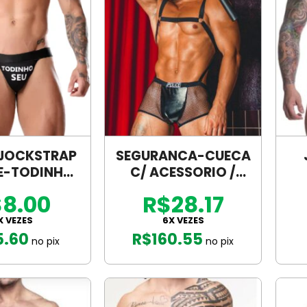
JOCKSTRAP
SEGURANCA-CUECA
E-TODINHO
C/ ACESSORIO /
U – T.52
UNICA / M – 2358
8.00
R$28.17
X VEZES
6X VEZES
5.60
R$
160.55
no pix
no pix