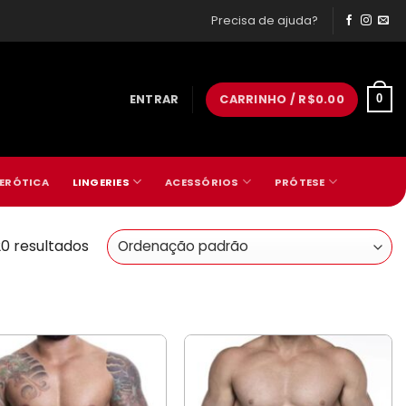
Precisa de ajuda?
ENTRAR
CARRINHO /
R$
0.00
0
 ERÓTICA
LINGERIES
ACESSÓRIOS
PRÓTESE
20 resultados