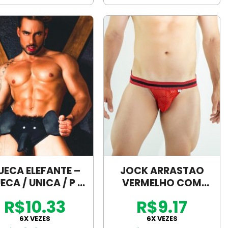
UECA ELEFANTE –
JOCK ARRASTAO
ECA / UNICA / P –
VERMELHO COM
413
ELASTICO BICOLOR
R$10.33
R$9.17
6X VEZES
6X VEZES