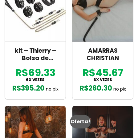
kit – Thierry –
AMARRAS
Bolsa de
CHRISTIAN
Bondage –
R$69.33
R$45.67
algemas e
coleira com
6X VEZES
6X VEZES
R$
395.20
R$
260.30
corrente – SI:
no pix
no pix
Cor: Preto;
Oferta!