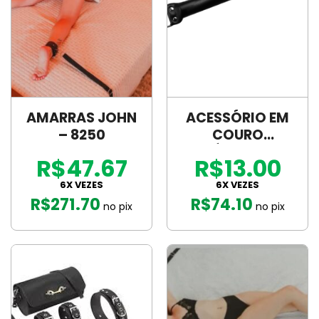
AMARRAS JOHN
ACESSÓRIO EM
– 8250
COURO
SINTÉTICO – 916
R$47.67
R$13.00
6X VEZES
6X VEZES
R$
271.70
R$
74.10
no pix
no pix