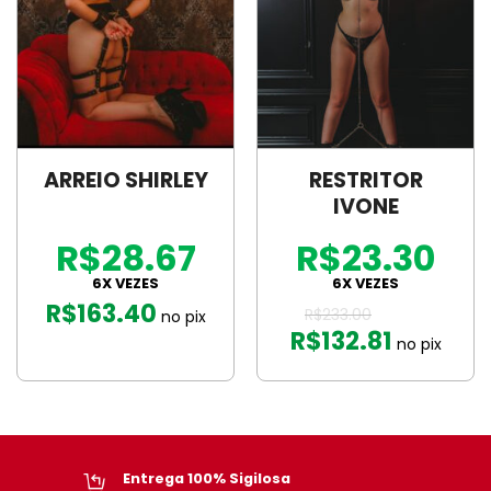
ARREIO SHIRLEY
RESTRITOR
IVONE
R$28.67
R$23.30
6X VEZES
6X VEZES
R$
163.40
R$
233.00
no pix
R$
132.81
no pix
Suporte Profissional