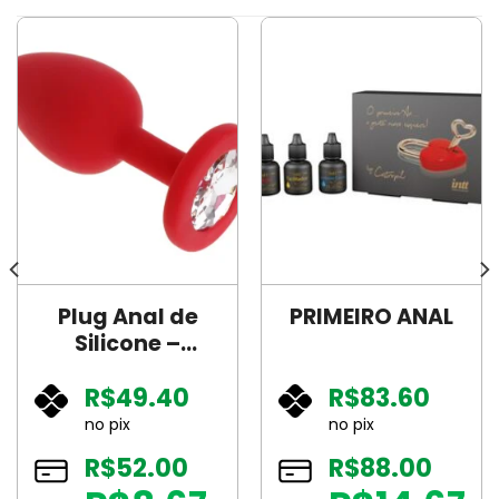
Plug Anal de
PRIMEIRO ANAL
Silicone –
Tamanho P – SI:
R$
49.40
R$
83.60
Cor: Vermelho +
Pedra
no pix
no pix
Transparente
R$
52.00
R$
88.00
7202