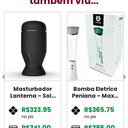
também viu...
Masturbador
Bomba Eletrica
Lanterna – Solo
Peniana – Max –
– SI
S-Hande
R$
323.95
R$
365.75
no pix
no pix
R$
341.00
R$
385.00